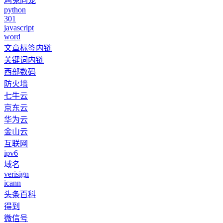
鸡兔同笼
python
301
javascript
word
文章标签内链
关键词内链
西部数码
防火墙
七牛云
京东云
华为云
金山云
互联网
ipv6
域名
verisign
icann
头条百科
得到
微信号