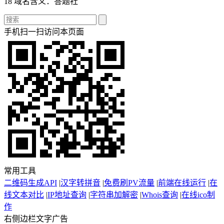
18 域名含义：答题社
手机扫一扫访问本页面
常用工具
二维码生成API
|
汉字转拼音
|
免费刷PV流量
|
前端在线运行
|
在
线文本对比
|
IP地址查询
|
字符串加解密
|
Whois查询
|
在线ico制
作
右侧边栏文字广告