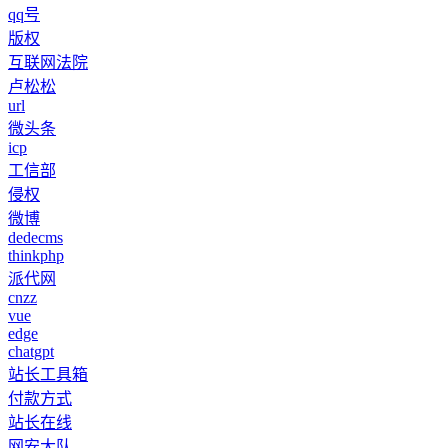
qq号
版权
互联网法院
卢松松
url
微头条
icp
工信部
侵权
微博
dedecms
thinkphp
派代网
cnzz
vue
edge
chatgpt
站长工具箱
付款方式
站长在线
网安大队