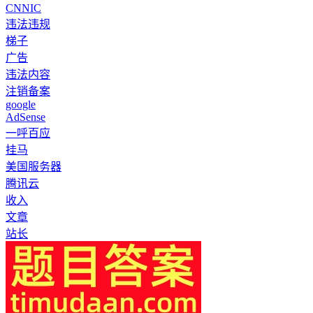
CNNIC
违法违规
梯子
广告
违法内容
注销备案
google
AdSense
一呼百应
挂马
美国服务器
腾讯云
收入
文章
站长