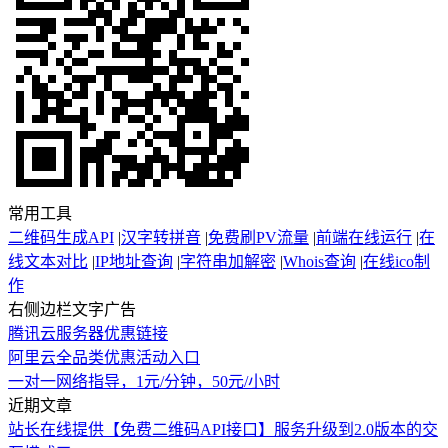
常用工具
二维码生成API
|
汉字转拼音
|
免费刷PV流量
|
前端在线运行
|
在
线文本对比
|
IP地址查询
|
字符串加解密
|
Whois查询
|
在线ico制
作
右侧边栏文字广告
腾讯云服务器优惠链接
阿里云全品类优惠活动入口
一对一网络指导，1元/分钟，50元/小时
近期文章
站长在线提供【免费二维码API接口】服务升级到2.0版本的交