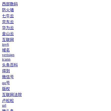
西部数码
防火墙
七牛云
京东云
华为云
金山云
互联网
ipv6
域名
verisign
icann
头条百科
得到
微信号
qq号
版权
互联网法院
卢松松
url