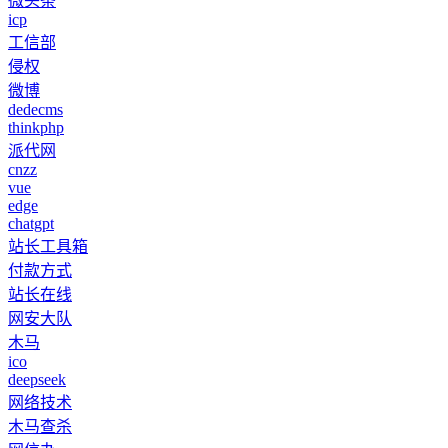
微头条
icp
工信部
侵权
微博
dedecms
thinkphp
派代网
cnzz
vue
edge
chatgpt
站长工具箱
付款方式
站长在线
网安大队
木马
ico
deepseek
网络技术
木马查杀