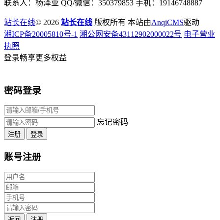
联系人：杨泽业 QQ/微信：350379853 手机：19146748887
站长在线
© 2026
站长在线
版权所有 本站由
AnqiCMS
驱动
湘ICP备20005810号-1
湘公网安备43112902000022号
电子营业
执照
登录畅享更多权益
密码登录
忘记密码
注册
登录
账号注册
返回
注册