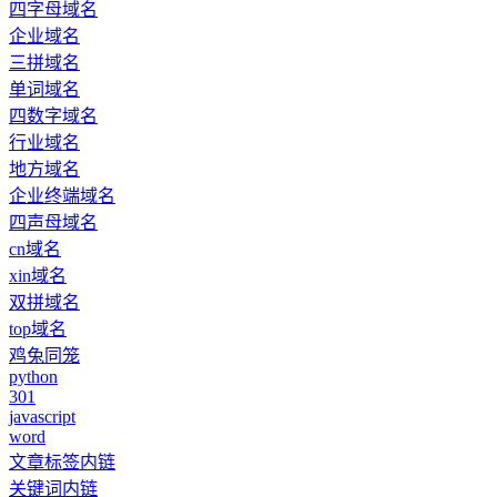
四字母域名
企业域名
三拼域名
单词域名
四数字域名
行业域名
地方域名
企业终端域名
四声母域名
cn域名
xin域名
双拼域名
top域名
鸡兔同笼
python
301
javascript
word
文章标签内链
关键词内链