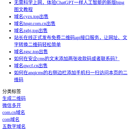
无需科学上网，体验ChatGPT一样人工智能的新版bing
图文教程
域名cyzx.top出售
域名hngr.com.cn出售
域名zgbj.top出售
站长在线正式发布免费二维码api接口服务，让网址、文
字转换二维码轻松简单
域名zgsc.top出售
如何在安企cms的文末添加两张收款码或者联系码？
域名qwcf.cn出售
如何在anqicms的右侧边栏添加手机扫一扫访问本页的二
维码
分类标签
生成二维码
微信多开
com.cn域名
com域名
五数字域名