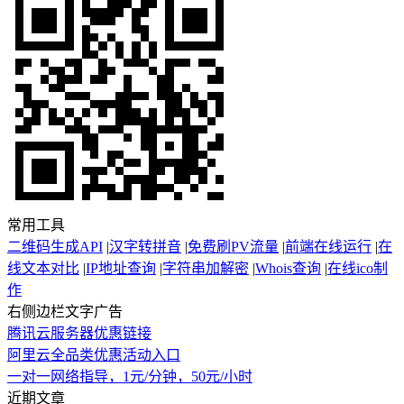
常用工具
二维码生成API
|
汉字转拼音
|
免费刷PV流量
|
前端在线运行
|
在
线文本对比
|
IP地址查询
|
字符串加解密
|
Whois查询
|
在线ico制
作
右侧边栏文字广告
腾讯云服务器优惠链接
阿里云全品类优惠活动入口
一对一网络指导，1元/分钟，50元/小时
近期文章