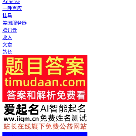
AdSense
一呼百应
挂马
美国服务器
腾讯云
收入
文章
站长