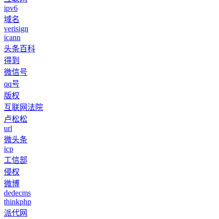
ipv6
域名
verisign
icann
头条百科
得到
微信号
qq号
版权
互联网法院
卢松松
url
微头条
icp
工信部
侵权
微博
dedecms
thinkphp
派代网