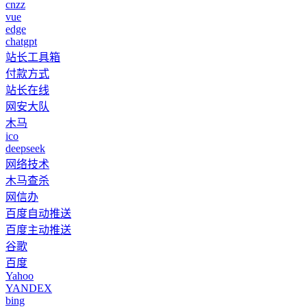
cnzz
vue
edge
chatgpt
站长工具箱
付款方式
站长在线
网安大队
木马
ico
deepseek
网络技术
木马查杀
网信办
百度自动推送
百度主动推送
谷歌
百度
Yahoo
YANDEX
bing