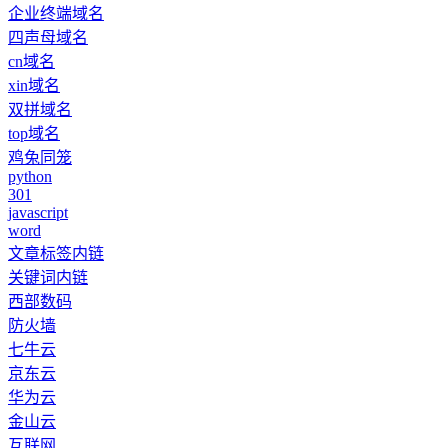
企业终端域名
四声母域名
cn域名
xin域名
双拼域名
top域名
鸡兔同笼
python
301
javascript
word
文章标签内链
关键词内链
西部数码
防火墙
七牛云
京东云
华为云
金山云
互联网