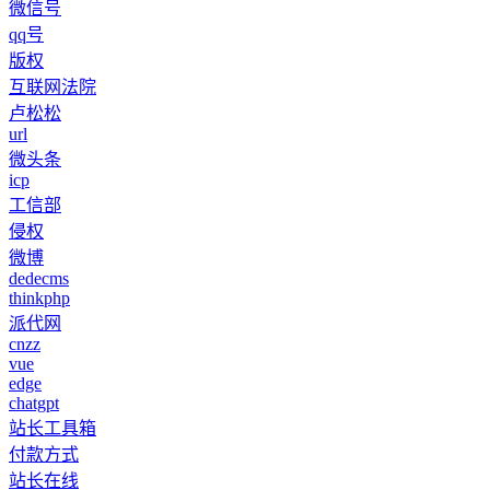
微信号
qq号
版权
互联网法院
卢松松
url
微头条
icp
工信部
侵权
微博
dedecms
thinkphp
派代网
cnzz
vue
edge
chatgpt
站长工具箱
付款方式
站长在线