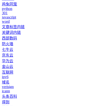
鸡兔同笼
python
301
javascript
word
文章标签内链
关键词内链
西部数码
防火墙
七牛云
京东云
华为云
金山云
互联网
ipv6
域名
verisign
icann
头条百科
得到