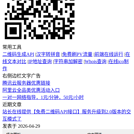
常用工具
二维码生成API
|
汉字转拼音
|
免费刷PV流量
|
前端在线运行
|
在
线文本对比
|
IP地址查询
|
字符串加解密
|
Whois查询
|
在线ico制
作
右侧边栏文字广告
腾讯云服务器优惠链接
阿里云全品类优惠活动入口
一对一网络指导，1元/分钟，50元/小时
近期文章
站长在线提供【免费二维码API接口】服务升级到2.0版本的交
互模式了
发表于 2026-04-29