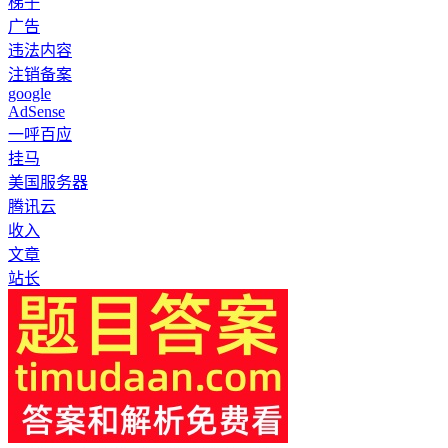
梯子
广告
违法内容
注销备案
google
AdSense
一呼百应
挂马
美国服务器
腾讯云
收入
文章
站长