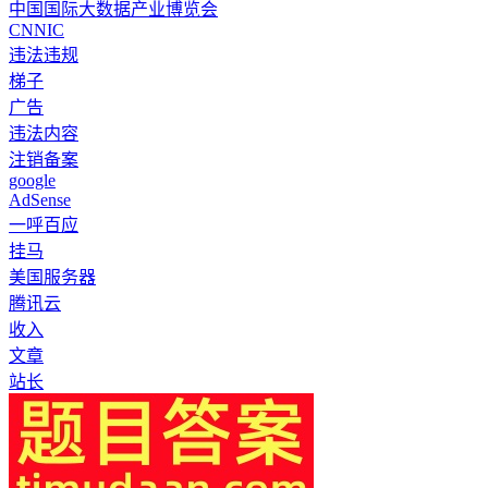
中国国际大数据产业博览会
CNNIC
违法违规
梯子
广告
违法内容
注销备案
google
AdSense
一呼百应
挂马
美国服务器
腾讯云
收入
文章
站长