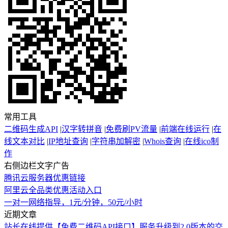
常用工具
二维码生成API
|
汉字转拼音
|
免费刷PV流量
|
前端在线运行
|
在
线文本对比
|
IP地址查询
|
字符串加解密
|
Whois查询
|
在线ico制
作
右侧边栏文字广告
腾讯云服务器优惠链接
阿里云全品类优惠活动入口
一对一网络指导，1元/分钟，50元/小时
近期文章
站长在线提供【免费二维码API接口】服务升级到2.0版本的交