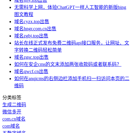
域名jhjy.top出售
无需科学上网，体验ChatGPT一样人工智能的新版bing
图文教程
域名cyzx.top出售
域名hngr.com.cn出售
域名zgbj.top出售
站长在线正式发布免费二维码api接口服务，让网址、文
字转换二维码轻松简单
域名zgsc.top出售
如何在安企cms的文末添加两张收款码或者联系码？
域名qwcf.cn出售
如何在anqicms的右侧边栏添加手机扫一扫访问本页的二
维码
分类标签
生成二维码
微信多开
com.cn域名
com域名