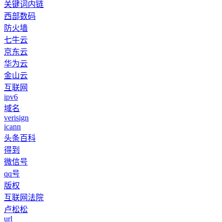
关键词内链
西部数码
防火墙
七牛云
京东云
华为云
金山云
互联网
ipv6
域名
verisign
icann
头条百科
得到
微信号
qq号
版权
互联网法院
卢松松
url