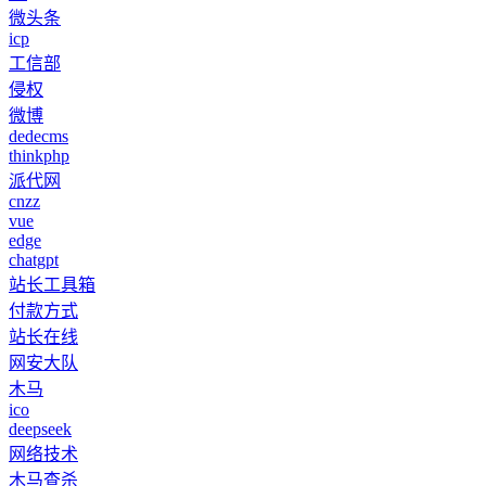
微头条
icp
工信部
侵权
微博
dedecms
thinkphp
派代网
cnzz
vue
edge
chatgpt
站长工具箱
付款方式
站长在线
网安大队
木马
ico
deepseek
网络技术
木马查杀