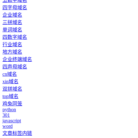
五数字域名
四字母域名
企业域名
三拼域名
单词域名
四数字域名
行业域名
地方域名
企业终端域名
四声母域名
cn域名
xin域名
双拼域名
top域名
鸡兔同笼
python
301
javascript
word
文章标签内链