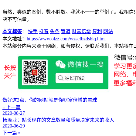
当然，类似的案例，数不胜数。我就不一一的举例了。我相信
决不可估量。
本文标签
：
快手
抖音
头条
管道
财富倍增
复利
网站
本文地址：
https://www.olzz.com/wzscfbzdsblq.html
本站部分内容来源于网络，如有侵权，请联系我们，本站将在
做好这3点，你的网站就是你财富倍增的雪球
« 上一篇
2020-08-27
杨泽业：站长现在的文章数量和质量决定未来的收入
2020-06-29
下一篇 »