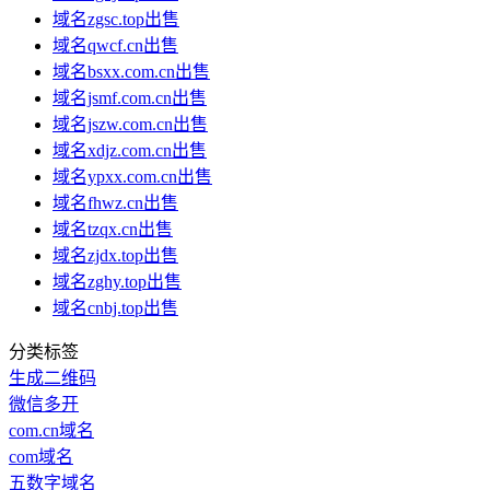
域名zgsc.top出售
域名qwcf.cn出售
域名bsxx.com.cn出售
域名jsmf.com.cn出售
域名jszw.com.cn出售
域名xdjz.com.cn出售
域名ypxx.com.cn出售
域名fhwz.cn出售
域名tzqx.cn出售
域名zjdx.top出售
域名zghy.top出售
域名cnbj.top出售
分类标签
生成二维码
微信多开
com.cn域名
com域名
五数字域名