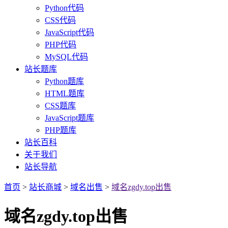
Python代码
CSS代码
JavaScript代码
PHP代码
MySQL代码
站长题库
Python题库
HTML题库
CSS题库
JavaScript题库
PHP题库
站长百科
关于我们
站长导航
首页
>
站长商城
>
域名出售
>
域名zgdy.top出售
域名zgdy.top出售