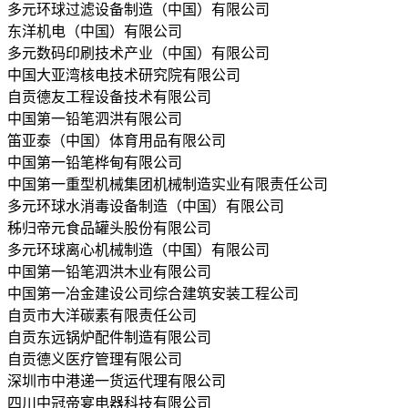
多元环球过滤设备制造（中国）有限公司
东洋机电（中国）有限公司
多元数码印刷技术产业（中国）有限公司
中国大亚湾核电技术研究院有限公司
自贡德友工程设备技术有限公司
中国第一铅笔泗洪有限公司
笛亚泰（中国）体育用品有限公司
中国第一铅笔桦甸有限公司
中国第一重型机械集团机械制造实业有限责任公司
多元环球水消毒设备制造（中国）有限公司
秭归帝元食品罐头股份有限公司
多元环球离心机械制造（中国）有限公司
中国第一铅笔泗洪木业有限公司
中国第一冶金建设公司综合建筑安装工程公司
自贡市大洋碳素有限责任公司
自贡东远锅炉配件制造有限公司
自贡德义医疗管理有限公司
深圳市中港递一货运代理有限公司
四川中冠帝宴电器科技有限公司