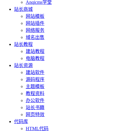
Anqicms学堂
站长商城
网站模板
网站插件
网络服务
域名出售
站长教程
建站教程
电脑教程
站长资源
建站软件
源码程序
主题模板
教程资料
办公软件
站长书籍
网页特效
代码库
HTML代码