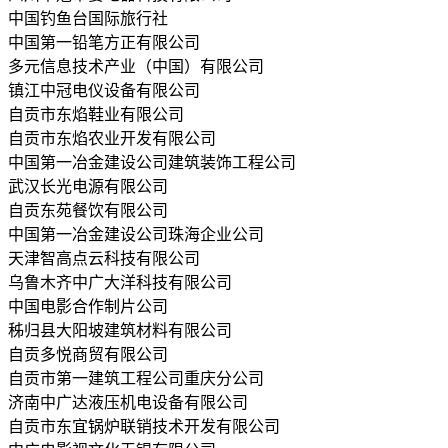
中国钓鱼台国际旅行社
中国第一铅笔方正有限公司
多元信息技术产业（中国）有限公司
镇江中冠电仪设备有限公司
自贡市东焰鞋业有限公司
自贡市东焰农业开发有限公司
中国第一冶金建设公司建筑装饰工程公司
武汉长光电源有限公司
自贡东苑餐饮有限公司
中国第一冶金建设公司珠海企业公司
天津智高点云科技有限公司
乌鲁木齐中广大洋科技有限公司
中国电影合作制片公司
秭归县大阳坡建筑材料有限公司
自贡多悦商贸有限公司
自贡市第一建筑工程公司重庆分公司
济南中广达液压机电设备有限公司
自贡市东宜锅炉联销技术开发有限公司