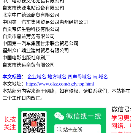
中广电影视文化无锡有限公司
自贡市德源电站设备有限公司
北京中广德源商贸有限公司
中国第一汽车集团贸易公司惠州经销公司
自贡帝亿生物科技有限公司
自贡市鼎益劳务有限公司
中国第一汽车集团甘肃联合贸易公司
福州众广鼎业建材贸易有限公司
中国电影出版社印刷厂
自贡市德运商贸有限公司
本文标签
：
企业域名
地方域名
四声母域名
top域名
本文地址：
https://www.olzz.com/zgdy.top.html
本站部分内容来源于网络，如有侵权，请联系我们，本站将在
三个工作日内改正。