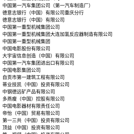
中国第一汽车集团公司（第一汽车制造厂）
德意志银行（中国）有限公司重庆分行
德意志银行（中国）有限公司
中国第一重型机械集团公司
中国第一重型机械集团大连加氢反应器制造有限公司
中国第一重型机械集团
中国电影股份有限公司
大宇宙信息创造（中国）有限公司
中国第一汽车集团进出口有限公司
中国电影集团公司
自贡市第一建筑工程有限公司
蒂业技凯（中国）投资有限公司
中钢德远矿产品有限公司
多燕瘦（中国）控股有限公司
中国电影器材有限责任公司
帝怡（中国）贸易有限公司
第一三共（中国）投资有限公司
顶益（中国）投资有限公司