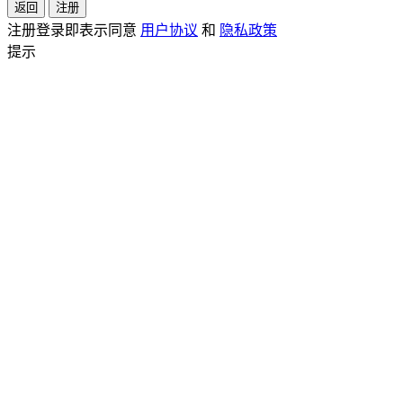
返回
注册
注册登录即表示同意
用户协议
和
隐私政策
提示